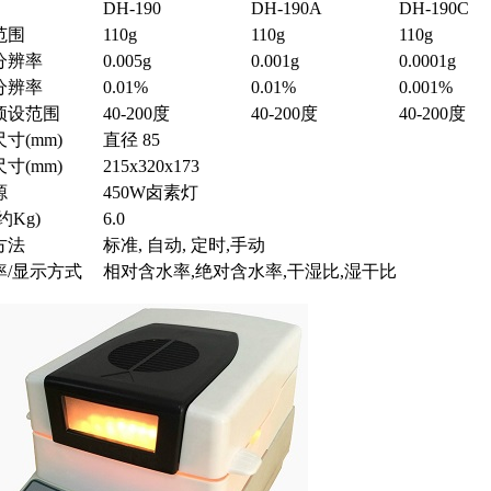
DH-190
DH-190A
DH-190C
范围
110g
110g
110g
分辨率
0.005g
0.001g
0.0001g
分辨率
0.01%
0.01%
0.001%
预设范围
40-200度
40-200度
40-200度
寸(mm)
直径 85
寸(mm)
215x320x173
源
450W卤素灯
约Kg)
6.0
方法
标准, 自动, 定时,手动
率/显示方式
相对含水率,绝对含水率,干湿比,湿干比