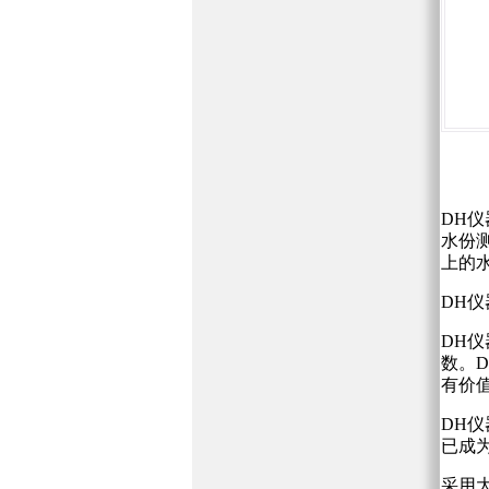
DH
水份
上的
DH
DH
数。
有价
DH
已成
采用