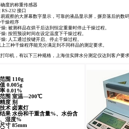
精确度的称重传感器
 RS-232 接口
清晰易观察的大屏幕数字显示，可靠的液晶显示屏，摒弃落后的数
种干燥程序
干燥: 被测样品在烘干后达到恒定重量时停止干燥过程。
干燥: 按照预设时间在设定温度下干燥过程。
干燥: 人工通过按键开启、停止干燥过程。
以上三种干燥程序能充分满足到不同样品的测定要求。
选配打印机，有以下三种规格，上海佳实牌水分测定仪达到客户要
范围 110g
 0.005g
 0.01%
范围 室温—200℃
精度 别
技术 卤素灯
结果 水份和干重含量%、水份含
、湿度%
尺寸 85mm