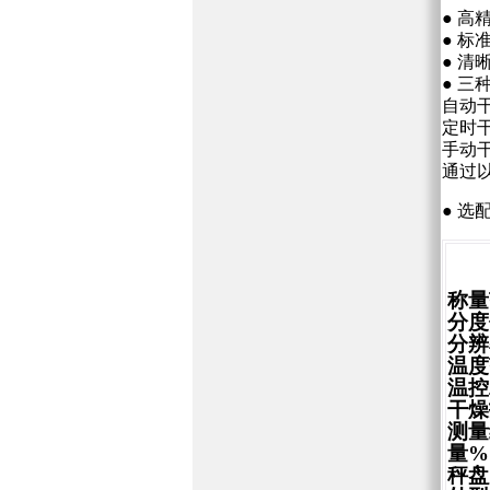
● 高
● 标准
● 
● 三
自动
定时
手动
通过
● 
称量
分度值
分辨率
温度
温控
干燥
测量
量%
秤盘