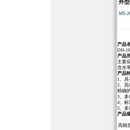
外型尺
MS-
产品
DH-
产品
主要
含水
产品
1、
2、
精确
3、
4、标
5、
产品
高精