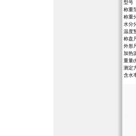
型号
称重
称重
水分
温度
称盘尺
外形尺
加热
重量(
测定
含水