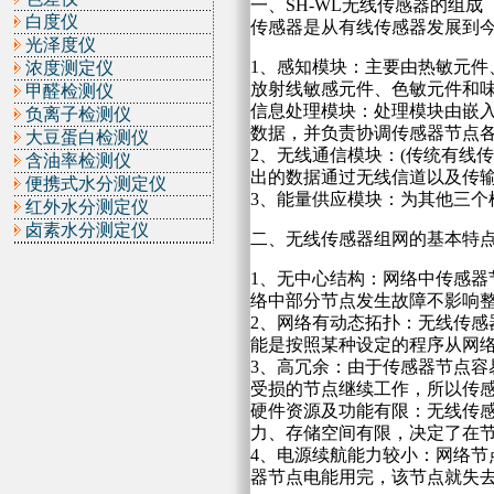
一、SH-WL无线传感器的组成
白度仪
传感器是从有线传感器发展到今
光泽度仪
1、感知模块：主要由热敏元
浓度测定仪
放射线敏感元件、色敏元件和
甲醛检测仪
信息处理模块：处理模块由嵌
负离子检测仪
数据，并负责协调传感器节点
大豆蛋白检测仪
2、无线通信模块：(传统有线
含油率检测仪
出的数据通过无线信道以及传
便携式水分测定仪
3、能量供应模块：为其他三个
红外水分测定仪
卤素水分测定仪
二、无线传感器组网的基本特
1、无中心结构：网络中传感
络中部分节点发生故障不影响
2、网络有动态拓扑：无线传
能是按照某种设定的程序从网
3、高冗余：由于传感器节点
受损的节点继续工作，所以传
硬件资源及功能有限：无线传
力、存储空间有限，决定了在
4、电源续航能力较小：网络
器节点电能用完，该节点就失