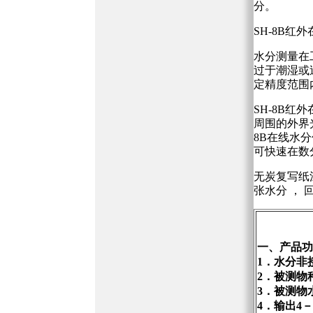
分。
SH-8B
水分测量在
过于潮湿或
定精度范围
SH-8B
周围的外界
8B在线水
可快速在数
无炭复写纸涂
张水分 ， 
一、产品功
1．水分非
2．被测物
3．被测物
4．输出4－