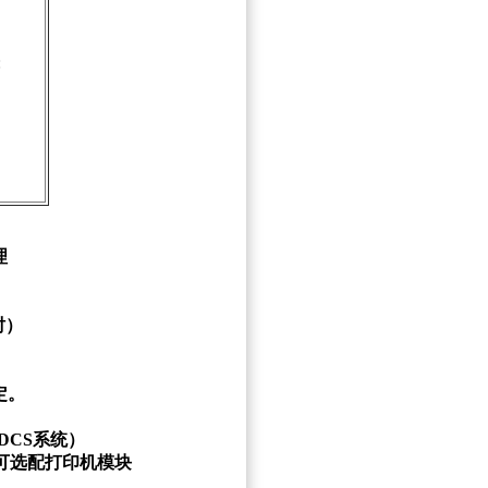
:
理
）
时）
定。
DCS系统）
，可选配打印机模块