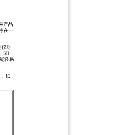
果产品
持在一
测仪对
SH-
能轻易
， 纸