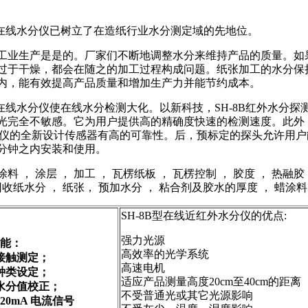
红外在线水分仪已树立了在造纸行业水分测定域的先地位。
工业生产是是的。厂家们不断地调整水分来维持产品的质量。如
过于干燥，都会在随之的加工过程构成问题。纸张加工的水分保
内，能有效提高产品质量和增加生产力并能节约成本。
红外在线水分仪使在线水分检测大化。以新科技，SH-8B红外水分探
光完全不敏感。它为用户提供高的精确度快速的检测速度。此外，
分仪的全新设计传感器有高的可靠性。后，预标定的探头允许用户
分钟之内安装和使用。
料 ， 涂层 ， 加工 ， 瓦楞纸板 ， 瓦楞控制 ， 胶度 ， 热融胶 
回收纸水分 ， 纸张， 预加水分 ， 粘合剂及胶水的厚度 ， 蜡涂料
SH-8B型在线近红外水分仪的优点:
强力光源
能：
高效率的光学系统
接触测定；
高速电机
种类设定；
适应产品测量高度20cm至40cm的距离
水分值校正；
不受普通光或其它光源影响
20mA 电流信号