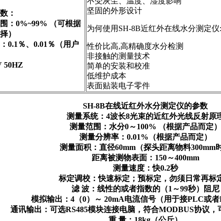
不受灰尘、温度、湿度影响
坚固的外形设计
数：
围：0%~99% （可根据
为何使用SH-8B近红外在线水分测定仪
择）
0.1％、0.01％（用户
性价比高,高精确度水分检测
非接触的测量技术
 50HZ
简单的安装和校准
低维护成本
表面贴装电子零件
SH-8B在线近红外水分测定仪的参数
测量系统：4波长8光束的近红外光线反射原
测量范围：水分0～100% （根据产品而定
测量分辨率：0.01%（根据产品而定）
测量面积：直径60mm（探头距离物料300mm
距离被测物表面：150～400mm
测量速度：快0.2秒
标定调校：快速标定；预标定，勿须日常再标
滤 波：线性的或者指数的（1～99秒）阻尼
模拟输出：4（0）～ 20mA电流信号（用于接PLC或者
通讯输出：可选RS485模块连接电脑，符合MODBUS协议
重 量：18kg（公斤）